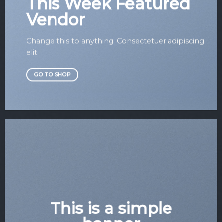
This Week Featured
Vendor
Change this to anything. Consectetuer adipiscing
elit.
GO TO SHOP
This is a simple