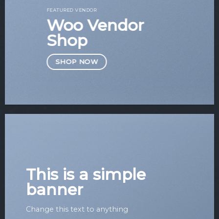
FEATURED VENDOR
Woo Vendor
Shop
SHOP NOW
This is a simple
banner
Change this text to anything