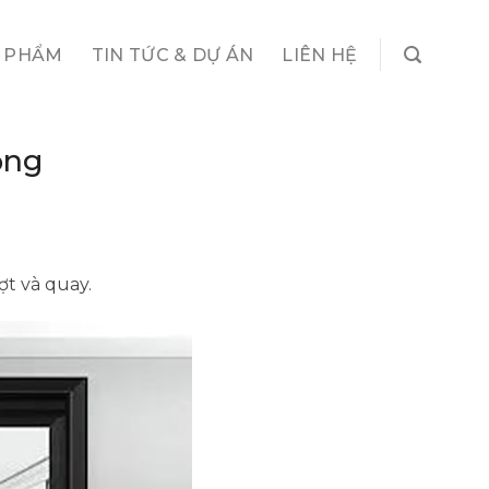
 PHẨM
TIN TỨC & DỰ ÁN
LIÊN HỆ
ộng
ợt và quay.