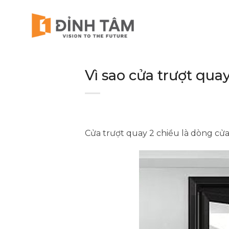
Chuyển
đến
nội
dung
Vì sao cửa trượt qu
Cửa trượt quay 2 chiều là dòng cử