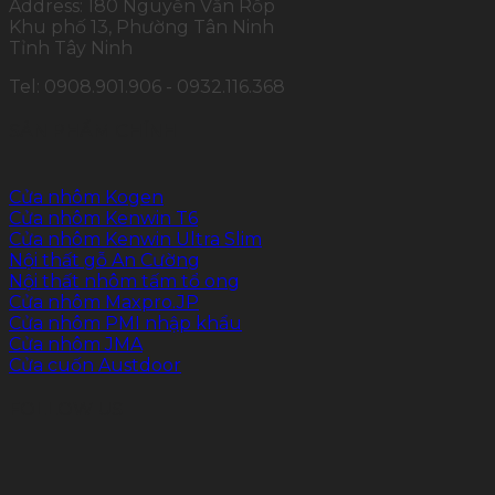
Address: 180 Nguyễn Văn Rốp
Khu phố 13, Phường Tân Ninh
Tỉnh Tây Ninh
Tel: 0908.901.906 - 0932.116.368
SẢN PHẨM CHÍNH
Cửa nhôm Kogen
Cửa nhôm Kenwin T6
Cửa nhôm Kenwin Ultra Slim
Nội thất gỗ An Cường
Nội thất nhôm tấm tổ ong
Cửa nhôm Maxpro.JP
Cửa nhôm PMI nhập khẩu
Cửa nhôm JMA
Cửa cuốn Austdoor
FOLLOW US