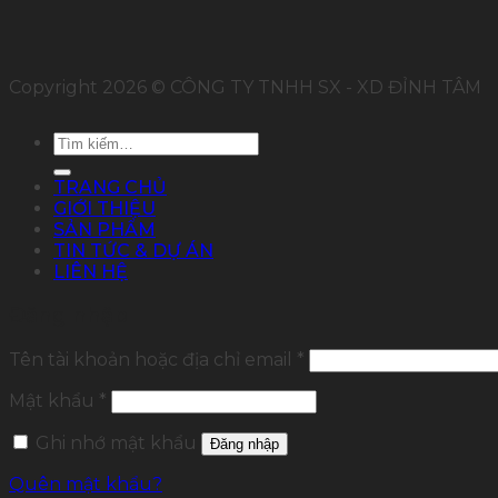
Copyright 2026 © CÔNG TY TNHH SX - XD ĐỈNH TÂM
Tìm
kiếm:
TRANG CHỦ
GIỚI THIỆU
SẢN PHẨM
TIN TỨC & DỰ ÁN
LIÊN HỆ
Đăng nhập
Tên tài khoản hoặc địa chỉ email
*
Mật khẩu
*
Ghi nhớ mật khẩu
Đăng nhập
Quên mật khẩu?