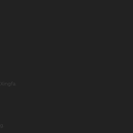
Xingfa.
g.