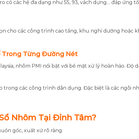
o có các hệ đa dạng như 55, 93, vách dựng… đáp ứng tố
ọn cho các công trình cao tầng, khu nghỉ dưỡng hoặc k
ế Trong Từng Đường Nét
laysia, nhôm PMI nổi bật với bề mặt xử lý hoàn hảo. Độ
 trong các công trình dân dụng. Đặc biệt là các ngôi n
 Sổ Nhôm Tại Đỉnh Tâm?
ồn gốc, xuất xứ rõ ràng.