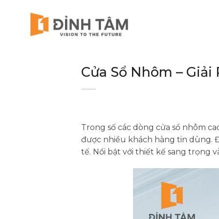
Chuyển
đến
nội
dung
Cửa Sổ Nhôm – Giải
Trong số các dòng cửa sổ nhôm cao
được nhiều khách hàng tin dùng. Đ
tế. Nổi bật với thiết kế sang trọng v