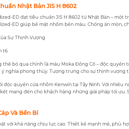
huẩn Nhật Bản JIS H 8602
zed-ED đạt tiêu chuẩn JIS H 8602 từ Nhật Bản – một t
dized-ED giúp bề mặt nhôm bền màu. Chống ăn mòn, chịu
Của Sự Thịnh Vượng
thể bỏ qua chính là màu Moka Đồng Cổ – độc quyền từ
 ý nghĩa phong thủy. Tượng trưng cho sự thịnh vượng t
ối độc quyền cửa nhôm Kenwin tại Tây Ninh. Với nhiều 
ết mang đến cho khách hàng những giải pháp tối ưu. S
áp Và Bền Bỉ
ật với khả năng chịu lực cao. Thiết kế mạnh mẽ, phù hợ