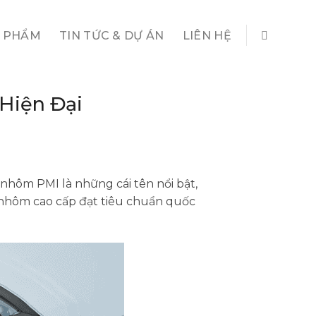
 PHẨM
TIN TỨC & DỰ ÁN
LIÊN HỆ
Hiện Đại
nhôm PMI là những cái tên nổi bật,
 nhôm cao cấp đạt tiêu chuẩn quốc