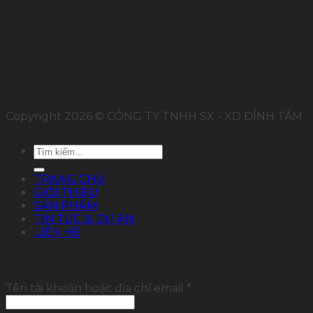
FOLLOW US
Copyright 2026 © CÔNG TY TNHH SX - XD ĐỈNH TÂM
Tìm
kiếm:
TRANG CHỦ
GIỚI THIỆU
SẢN PHẨM
TIN TỨC & DỰ ÁN
LIÊN HỆ
Đăng nhập
Tên tài khoản hoặc địa chỉ email
*