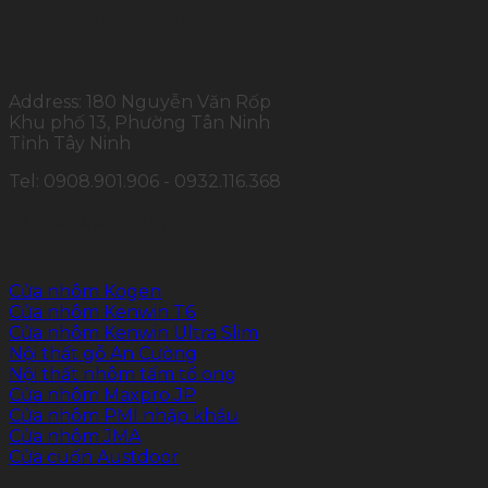
THÔNG TIN LIÊN HỆ
Address: 180 Nguyễn Văn Rốp
Khu phố 13, Phường Tân Ninh
Tỉnh Tây Ninh
Tel: 0908.901.906 - 0932.116.368
SẢN PHẨM CHÍNH
Cửa nhôm Kogen
Cửa nhôm Kenwin T6
Cửa nhôm Kenwin Ultra Slim
Nội thất gỗ An Cường
Nội thất nhôm tấm tổ ong
Cửa nhôm Maxpro.JP
Cửa nhôm PMI nhập khẩu
Cửa nhôm JMA
Cửa cuốn Austdoor