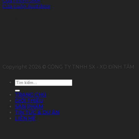
Cửa nhôm JMA
Cửa cuốn Austdoor
FOLLOW US
Copyright 2026 © CÔNG TY TNHH SX - XD ĐỈNH TÂM
Tìm
kiếm:
TRANG CHỦ
GIỚI THIỆU
SẢN PHẨM
TIN TỨC & DỰ ÁN
LIÊN HỆ
Đăng nhập