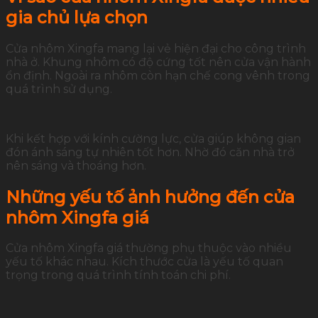
gia
chủ
lựa
chọn
Cửa
nhôm
Xingfa
mang
lại
vẻ
hiện
đại
cho
công
trình
nhà
ở.
Khung
nhôm
có
độ
cứng
tốt
nên
cửa
vận
hành
ổn
định.
Ngoài
ra
nhôm
còn
hạn
chế
cong
vênh
trong
quá
trình
sử
dụng.
Khi
kết
hợp
với
kính
cường
lực,
cửa
giúp
không
gian
đón
ánh
sáng
tự
nhiên
tốt
hơn.
Nhờ
đó
căn
nhà
trở
nên
sáng
và
thoáng
hơn.
Những
yếu
tố
ảnh
hưởng
đến
cửa
nhôm
Xingfa
giá
Cửa
nhôm
Xingfa
giá
thường
phụ
thuộc
vào
nhiều
yếu
tố
khác
nhau.
Kích
thước
cửa
là
yếu
tố
quan
trọng
trong
quá
trình
tính
toán
chi
phí.