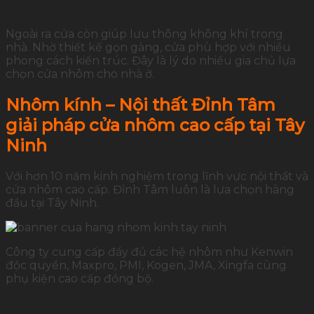
Ngoài
ra
cửa
còn
giúp
lưu
thông
không
khí
trong
nhà.
Nhờ
thiết
kế
gọn
gàng,
cửa
phù
hợp
với
nhiều
phong
cách
kiến
trúc.
Đây
là
lý
do
nhiều
gia
chủ
lựa
chọn
cửa
nhôm
cho
nhà
ở.
Nhôm kính – Nội thất Đỉnh Tâm
giải pháp cửa nhôm cao cấp tại Tây
Ninh
Với hơn 10 năm kinh nghiệm trong lĩnh vực nội thất và
cửa nhôm cao cấp. Đỉnh Tâm luôn là lựa chọn hàng
đầu tại Tây Ninh.
Công ty cung cấp đầy đủ các hệ nhôm như Kenwin
độc quyền, Maxpro, PMI, Kogen, JMA, Xingfa cùng
phụ kiện cao cấp đồng bộ.