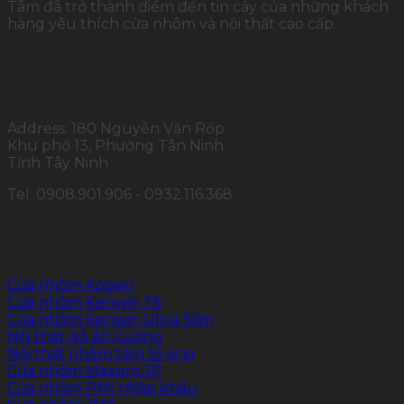
Tâm đã trở thành điểm đến tin cậy của những khách
hàng yêu thích cửa nhôm và nội thất cao cấp.
THÔNG TIN LIÊN HỆ
Address: 180 Nguyễn Văn Rốp
Khu phố 13, Phường Tân Ninh
Tỉnh Tây Ninh
Tel: 0908.901.906 - 0932.116.368
SẢN PHẨM CHÍNH
Cửa nhôm Kogen
Cửa nhôm Kenwin T6
Cửa nhôm Kenwin Ultra Slim
Nội thất gỗ An Cường
Nội thất nhôm tấm tổ ong
Cửa nhôm Maxpro.JP
Cửa nhôm PMI nhập khẩu