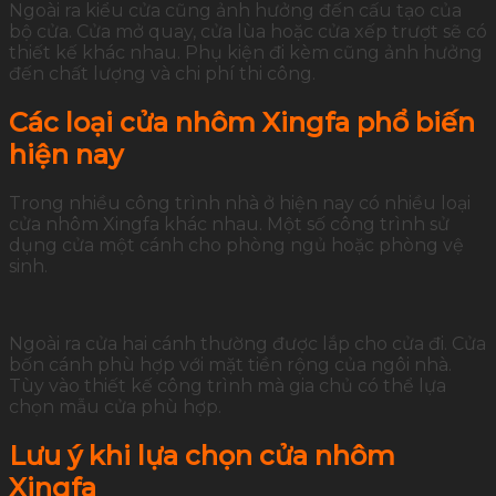
Ngoài
ra
kiểu
cửa
cũng
ảnh
hưởng
đến
cấu
tạo
của
bộ
cửa.
Cửa
mở
quay,
cửa
lùa
hoặc
cửa
xếp
trượt
sẽ
có
thiết
kế
khác
nhau.
Phụ
kiện
đi
kèm
cũng
ảnh
hưởng
đến
chất
lượng
và
chi
phí
thi
công.
Các
loại
cửa
nhôm
Xingfa
phổ
biến
hiện
nay
Trong
nhiều
công
trình
nhà
ở
hiện
nay
có
nhiều
loại
cửa
nhôm
Xingfa
khác
nhau.
Một
số
công
trình
sử
dụng
cửa
một
cánh
cho
phòng
ngủ
hoặc
phòng
vệ
sinh.
Ngoài
ra
cửa
hai
cánh
thường
được
lắp
cho
cửa
đi.
Cửa
bốn
cánh
phù
hợp
với
mặt
tiền
rộng
của
ngôi
nhà.
Tùy
vào
thiết
kế
công
trình
mà
gia
chủ
có
thể
lựa
chọn
mẫu
cửa
phù
hợp.
Lưu
ý
khi
lựa
chọn
cửa
nhôm
Xingfa