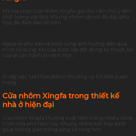
Khi
lựa
chọn
cửa
nhôm
Xingfa,
gia
chủ
nên
chú
ý
đến
chất
lượng
vật
liệu.
Khung
nhôm
cần
có
độ
dày
phù
hợp
để
đảm
bảo
độ
bền.
Ngoài
ra
phụ
kiện
đi
kèm
cũng
ảnh
hưởng
đến
quá
trình
sử
dụng.
Khi
cửa
được
lắp
đặt
đúng
kỹ
thuật,
bộ
cửa
sẽ
vận
hành
ổn
định
hơn.
Vì
vậy
việc
lựa
chọn
đơn
vị
thi
công
uy
tín
khá
quan
trọng.
Cửa
nhôm
Xingfa
trong
thiết
kế
nhà
ở
hiện
đại
Cửa
nhôm
Xingfa
thường
xuất
hiện
trong
nhiều
công
trình
nhà
phố
hiện
nay.
Khung
nhôm
kết
hợp
kính
giúp
không
gian
trông
sáng
và
rộng
hơn.