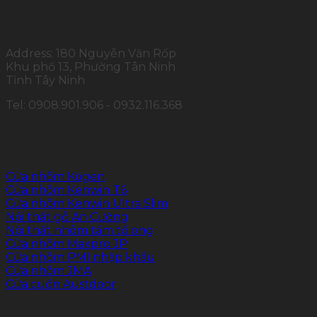
Address: 180 Nguyễn Văn Rốp
Khu phố 13, Phường Tân Ninh
Tỉnh Tây Ninh
Tel: 0908.901.906 - 0932.116.368
SẢN PHẨM CHÍNH
Cửa nhôm Kogen
Cửa nhôm Kenwin T6
Cửa nhôm Kenwin Ultra Slim
Nội thất gỗ An Cường
Nội thất nhôm tấm tổ ong
Cửa nhôm Maxpro.JP
Cửa nhôm PMI nhập khẩu
Cửa nhôm JMA
Cửa cuốn Austdoor
FOLLOW US