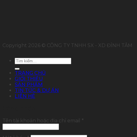
Copyright 2026 © CÔNG TY TNHH SX - XD ĐỈNH TÂM
Tìm
kiếm:
TRANG CHỦ
GIỚI THIỆU
SẢN PHẨM
TIN TỨC & DỰ ÁN
LIÊN HỆ
Đăng nhập
Tên tài khoản hoặc địa chỉ email
*