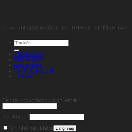
Copyright 2026 © CÔNG TY TNHH SX - XD ĐỈNH TÂM
Tìm
kiếm:
TRANG CHỦ
GIỚI THIỆU
SẢN PHẨM
TIN TỨC & DỰ ÁN
LIÊN HỆ
Đăng nhập
Tên tài khoản hoặc địa chỉ email
*
Mật khẩu
*
Ghi nhớ mật khẩu
Đăng nhập