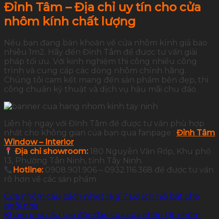
Đỉnh Tâm – Địa chỉ uy tín cho cửa
nhôm kính chất lượng
Nếu bạn đang băn khoăn về cửa nhôm kính giá bao
nhiêu 1m2. Hãy đến Đỉnh Tâm để được tư vấn giải
pháp tối ưu. Với kinh nghiệm thi công nhiều công
trình và cung cấp các dòng nhôm chính hãng.
Chúng tôi cam kết mang đến sản phẩm bền đẹp, thi
công chuẩn kỹ thuật và dịch vụ hậu mãi chu đáo.
Liên hệ ngay với Đỉnh Tâm để được tư vấn phù hợp
nhất cho không gian của bạn qua fanpage :
Đỉnh Tâm
Window – Interior
Địa chỉ showroom:
180 Nguyễn Văn Rốp, Khu phố
13, Phường Tân Ninh, tỉnh Tây Ninh.
Hotline:
0908.901.906 – 0932.116.368 để được tư vấn
rõ hơn về các sản phẩm
Cửa nhôm cầu cách nhiệt là gì? Lợi ích nổi bật cho
ngôi nhà
Khám phá cấu tạo độc đáo của cửa chớp lật nhôm