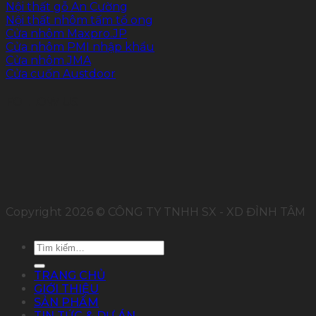
Nội thất gỗ An Cường
Nội thất nhôm tấm tổ ong
Cửa nhôm Maxpro.JP
Cửa nhôm PMI nhập khẩu
Cửa nhôm JMA
Cửa cuốn Austdoor
FOLLOW US
Copyright 2026 © CÔNG TY TNHH SX - XD ĐỈNH TÂM
Tìm
kiếm:
TRANG CHỦ
GIỚI THIỆU
SẢN PHẨM
TIN TỨC & DỰ ÁN