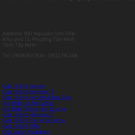
THÔNG TIN LIÊN HỆ
Address: 180 Nguyễn Văn Rốp
Khu phố 13, Phường Tân Ninh
Tỉnh Tây Ninh
Tel: 0908.901.906 - 0932.116.368
SẢN PHẨM CHÍNH
Cửa nhôm Kogen
Cửa nhôm Kenwin T6
Cửa nhôm Kenwin Ultra Slim
Nội thất gỗ An Cường
Nội thất nhôm tấm tổ ong
Cửa nhôm Maxpro.JP
Cửa nhôm PMI nhập khẩu
Cửa nhôm JMA
Cửa cuốn Austdoor