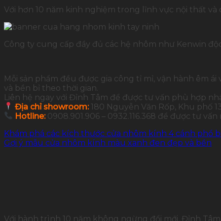
Với hơn 10 năm kinh nghiệm trong lĩnh vực nội thất và
Công ty cung cấp đầy đủ các hệ nhôm như Kenwin độc 
Mỗi sản phẩm đều được gia công tỉ mỉ, vận hành êm ái 
và bền bỉ theo thời gian.
Liên hệ ngay với Đỉnh Tâm để được tư vấn phù hợp nh
Địa chỉ showroom:
180 Nguyễn Văn Rốp, Khu phố 13,
Hotline:
0908.901.906 – 0932.116.368 để được tư vấn
Khám phá các kích thước cửa nhôm kính 4 cánh phổ b
Gợi ý mẫu cửa nhôm kính màu xanh đen đẹp và bền
Với hành trình 10 năm không ngừng đổi mới, Đỉnh Tâm 