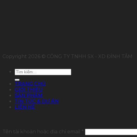
FOLLOW US
Copyright 2026 © CÔNG TY TNHH SX - XD ĐỈNH TÂM
Tìm
kiếm:
TRANG CHỦ
GIỚI THIỆU
SẢN PHẨM
TIN TỨC & DỰ ÁN
LIÊN HỆ
Đăng nhập
Tên tài khoản hoặc địa chỉ email
*