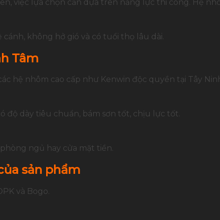
iên, việc lựa chọn cần dựa trên năng lực thi công. Hệ nh
 cánh, không hở gió và có tuổi thọ lâu dài.
nh Tâm
g các hệ nhôm cao cấp như Kenwin độc quyền tại Tây Nin
 độ dày tiêu chuẩn, bám sơn tốt, chịu lực tốt.
 phòng ngủ hay cửa mặt tiền.
 của sản phẩm
OPK và Bogo.