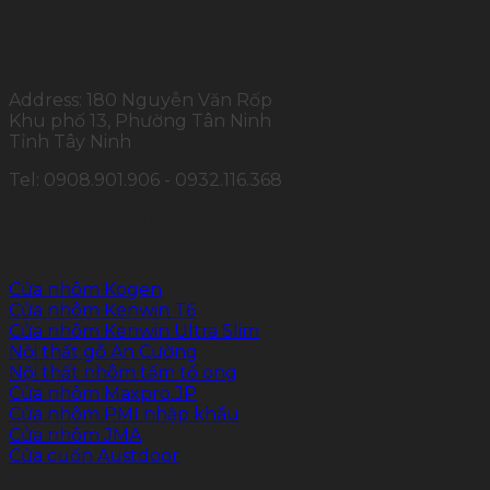
THÔNG TIN LIÊN HỆ
Address: 180 Nguyễn Văn Rốp
Khu phố 13, Phường Tân Ninh
Tỉnh Tây Ninh
Tel: 0908.901.906 - 0932.116.368
SẢN PHẨM CHÍNH
Cửa nhôm Kogen
Cửa nhôm Kenwin T6
Cửa nhôm Kenwin Ultra Slim
Nội thất gỗ An Cường
Nội thất nhôm tấm tổ ong
Cửa nhôm Maxpro.JP
Cửa nhôm PMI nhập khẩu
Cửa nhôm JMA
Cửa cuốn Austdoor