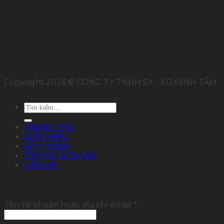
FOLLOW US
Copyright 2026 © CÔNG TY TNHH SX - XD ĐỈNH TÂM
Tìm
kiếm:
TRANG CHỦ
GIỚI THIỆU
SẢN PHẨM
TIN TỨC & DỰ ÁN
LIÊN HỆ
Đăng nhập
Tên tài khoản hoặc địa chỉ email
*