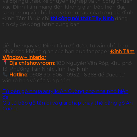
Và đội ngũ thiết kế chuyên nghiệp và thi công chuẩn
xác. Đỉnh Tâm mang đến không gian bếp hiện đại,
sang trọng và phù hợp với nhu cầu của từng gia đình.
Đỉnh Tâm là địa chỉ
thi công nội thất Tây Ninh
đáng
tin cậy để đồng hành cùng bạn.
Liên hệ ngay với Đỉnh Tâm để được tư vấn phù hợp
nhất cho không gian của bạn qua fanpage :
Đỉnh Tâm
Window – Interior
Địa chỉ showroom:
180 Nguyễn Văn Rốp, Khu phố
13, Phường Tân Ninh, tỉnh Tây Ninh.
Hotline:
0908.901.906 – 0932.116.368 để được tư
vấn rõ hơn về các sản phẩm.
Tủ bếp gỗ nhựa acrylic An Cường cho nhà phố hiện
đại
Giá tủ bếp gỗ tần bì và giải pháp thay thế bằng gỗ An
Cường