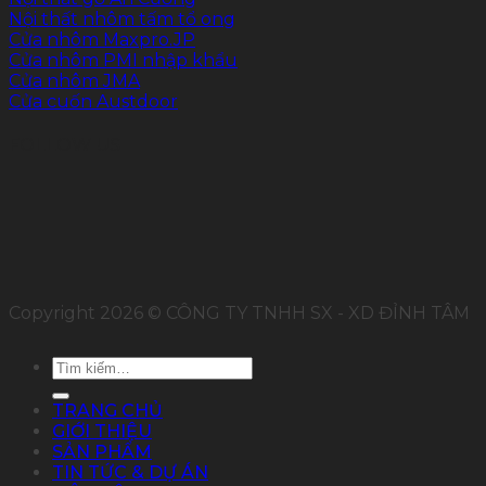
Nội thất nhôm tấm tổ ong
Cửa nhôm Maxpro.JP
Cửa nhôm PMI nhập khẩu
Cửa nhôm JMA
Cửa cuốn Austdoor
FOLLOW US
Copyright 2026 © CÔNG TY TNHH SX - XD ĐỈNH TÂM
Tìm
kiếm:
TRANG CHỦ
GIỚI THIỆU
SẢN PHẨM
TIN TỨC & DỰ ÁN