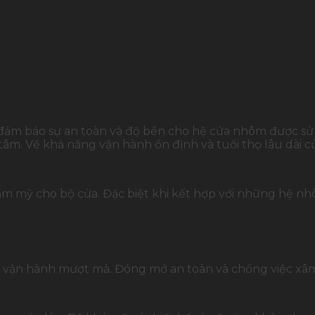
hôm kính hiện đại tại Tây Ninh
ảm bảo sự an toàn và độ bền cho hệ cửa nhôm được sử 
âm. Về khả năng vận hành ổn định và tuổi thọ lâu dài c
m mỹ cho bộ cửa. Đặc biệt khi kết hợp với những hệ nh
ửa vận hành mượt mà. Đóng mở an toàn và chống việc xâ