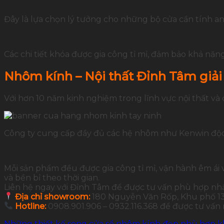
Đây là lựa chọn lý tưởng cho những bộ cửa cần tính an
Các chi tiết khóa được gia công tỉ mỉ, đảm bảo khả năn
Nhôm kính – Nội thất Đỉnh Tâm giải
Với hơn 10 năm kinh nghiệm trong lĩnh vực nội thất và
Công ty cung cấp đầy đủ các hệ nhôm như Kenwin độc 
Mỗi sản phẩm đều được gia công tỉ mỉ, vận hành êm ái 
và bền bỉ theo thời gian.
Liên hệ ngay với Đỉnh Tâm để được tư vấn phù hợp nh
Địa chỉ showroom:
180 Nguyễn Văn Rốp, Khu phố 13,
Hotline:
0908.901.906 – 0932.116.368 để được tư vấn
Những thiết kế song cửa sổ nhôm kính đẹp phù hợp k