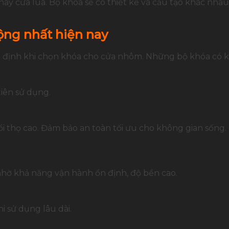
hay cửa lùa. Bộ khóa sẽ có thiết kế và cấu tạo khác nh
ng nhất hiện nay
 định khi chọn khóa cho cửa nhôm. Những bộ khóa có kh
iên sử dụng.
ổi thọ cao. Đảm bảo an toàn tối ưu cho không gian sống.
hờ khả năng vận hành ổn định, độ bền cao.
i sử dụng lâu dài.