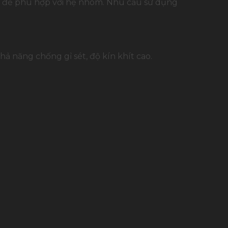
au để phù hợp với hệ nhôm. Nhu cầu sử dụng
ả năng chống gỉ sét, độ kín khít cao.