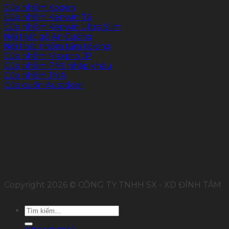
Cửa nhôm Kogen
Cửa nhôm Kenwin T6
Cửa nhôm Kenwin Ultra Slim
Nội thất gỗ An Cường
Nội thất nhôm tấm tổ ong
Cửa nhôm Maxpro.JP
Cửa nhôm PMI nhập khẩu
Cửa nhôm JMA
Cửa cuốn Austdoor
FOLLOW US
Copyright 2026 © CÔNG TY TNHH SX - XD ĐỈNH TÂM
Tìm
kiếm: