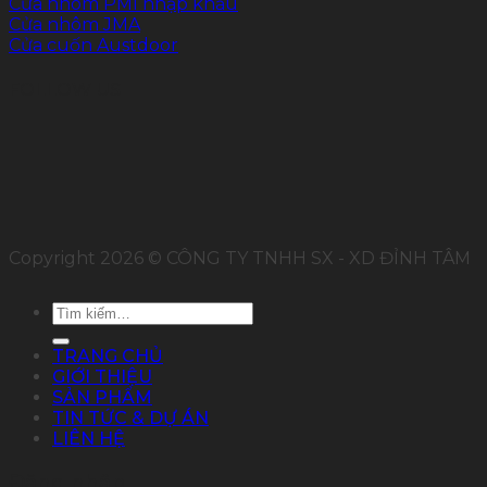
Cửa nhôm PMI nhập khẩu
Cửa nhôm JMA
Cửa cuốn Austdoor
FOLLOW US
Copyright 2026 © CÔNG TY TNHH SX - XD ĐỈNH TÂM
Tìm
kiếm:
TRANG CHỦ
GIỚI THIỆU
SẢN PHẨM
TIN TỨC & DỰ ÁN
LIÊN HỆ
Đăng nhập