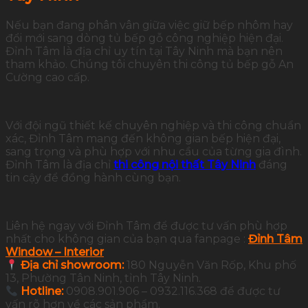
Nếu bạn đang phân vân giữa việc giữ bếp nhôm hay
đổi mới sang dòng tủ bếp gỗ công nghiệp hiện đại.
Đỉnh Tâm là địa chỉ uy tín tại Tây Ninh mà bạn nên
tham khảo. Chúng tôi chuyên thi công tủ bếp gỗ An
Cường cao cấp.
Với đội ngũ thiết kế chuyên nghiệp và thi công chuẩn
xác, Đỉnh Tâm mang đến không gian bếp hiện đại,
sang trọng và phù hợp với nhu cầu của từng gia đình.
Đỉnh Tâm là địa chỉ
thi công nội thất Tây Ninh
đáng
tin cậy để đồng hành cùng bạn.
Liên hệ ngay với Đỉnh Tâm để được tư vấn phù hợp
nhất cho không gian của bạn qua fanpage :
Đỉnh Tâm
Window – Interior
Địa chỉ showroom:
180 Nguyễn Văn Rốp, Khu phố
13, Phường Tân Ninh, tỉnh Tây Ninh.
Hotline:
0908.901.906 – 0932.116.368 để được tư
vấn rõ hơn về các sản phẩm.