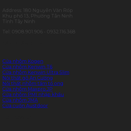
Address: 180 Nguyễn Văn Rốp
Khu phố 13, Phường Tân Ninh
Tỉnh Tây Ninh
Tel: 0908.901.906 - 0932.116.368
SẢN PHẨM CHÍNH
Cửa nhôm Kogen
Cửa nhôm Kenwin T6
Cửa nhôm Kenwin Ultra Slim
Nội thất gỗ An Cường
Nội thất nhôm tấm tổ ong
Cửa nhôm Maxpro.JP
Cửa nhôm PMI nhập khẩu
Cửa nhôm JMA
Cửa cuốn Austdoor
FOLLOW US