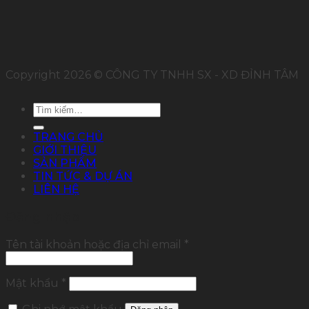
Copyright 2026 © CÔNG TY TNHH SX - XD ĐỈNH TÂM
Tìm
kiếm:
TRANG CHỦ
GIỚI THIỆU
SẢN PHẨM
TIN TỨC & DỰ ÁN
LIÊN HỆ
Đăng nhập
Tên tài khoản hoặc địa chỉ email
*
Mật khẩu
*