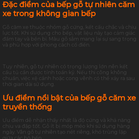
Đặc điểm của bếp gỗ tự nhiên căm
xe trong không gian bếp
Gỗ căm xe thuộc nhóm gỗ cứng, kết cấu chắc và chịu
lực tốt. Khi sử dụng cho bếp, vật liệu này tạo cảm giác
đầm tay và bền bỉ. Màu gỗ sẫm mang lại sự sang trọng
và phù hợp với phong cách cổ điển.
Tuy nhiên, gỗ tự nhiên có trọng lượng lớn nên kết
cấu tủ cần được tính toán kỹ. Nếu thi công không
chuẩn, việc xệ cánh hoặc cong vênh có thể xảy ra sau
thời gian dài sử dụng.
Ưu điểm nổi bật của bếp gỗ căm xe
truyền thống
Ưu điểm dễ nhận thấy nhất là độ cứng và khả năng
chịu va đập tốt. Gỗ ít bị móp méo khi sử dụng hàng
ngày. Vân gỗ tự nhiên tạo nét riêng, khó trùng lặp
giữa các bộ bếp.