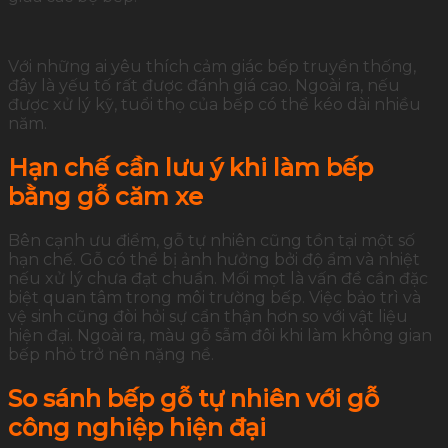
Với những ai yêu thích cảm giác bếp truyền thống,
đây là yếu tố rất được đánh giá cao. Ngoài ra, nếu
được xử lý kỹ, tuổi thọ của bếp có thể kéo dài nhiều
năm.
Hạn chế cần lưu ý khi làm bếp
bằng gỗ căm xe
Bên cạnh ưu điểm, gỗ tự nhiên cũng tồn tại một số
hạn chế. Gỗ có thể bị ảnh hưởng bởi độ ẩm và nhiệt
nếu xử lý chưa đạt chuẩn. Mối mọt là vấn đề cần đặc
biệt quan tâm trong môi trường bếp. Việc bảo trì và
vệ sinh cũng đòi hỏi sự cẩn thận hơn so với vật liệu
hiện đại. Ngoài ra, màu gỗ sẫm đôi khi làm không gian
bếp nhỏ trở nên nặng nề.
So sánh bếp gỗ tự nhiên với gỗ
công nghiệp hiện đại