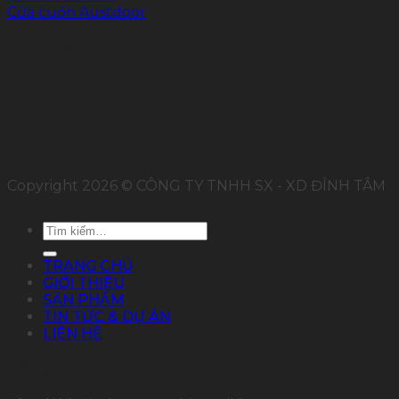
Cửa cuốn Austdoor
FOLLOW US
Copyright 2026 © CÔNG TY TNHH SX - XD ĐỈNH TÂM
Tìm
kiếm:
TRANG CHỦ
GIỚI THIỆU
SẢN PHẨM
TIN TỨC & DỰ ÁN
LIÊN HỆ
Đăng nhập