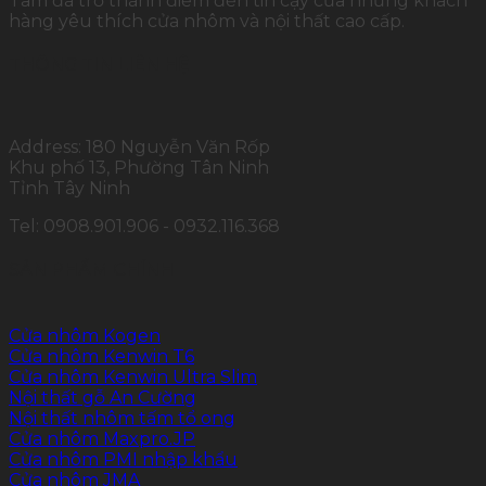
Tâm đã trở thành điểm đến tin cậy của những khách
hàng yêu thích cửa nhôm và nội thất cao cấp.
THÔNG TIN LIÊN HỆ
Address: 180 Nguyễn Văn Rốp
Khu phố 13, Phường Tân Ninh
Tỉnh Tây Ninh
Tel: 0908.901.906 - 0932.116.368
SẢN PHẨM CHÍNH
Cửa nhôm Kogen
Cửa nhôm Kenwin T6
Cửa nhôm Kenwin Ultra Slim
Nội thất gỗ An Cường
Nội thất nhôm tấm tổ ong
Cửa nhôm Maxpro.JP
Cửa nhôm PMI nhập khẩu
Cửa nhôm JMA