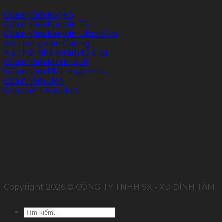
Cửa nhôm Kogen
Cửa nhôm Kenwin T6
Cửa nhôm Kenwin Ultra Slim
Nội thất gỗ An Cường
Nội thất nhôm tấm tổ ong
Cửa nhôm Maxpro.JP
Cửa nhôm PMI nhập khẩu
Cửa nhôm JMA
Cửa cuốn Austdoor
FOLLOW US
Copyright 2026 © CÔNG TY TNHH SX - XD ĐỈNH TÂM
Tìm
kiếm: