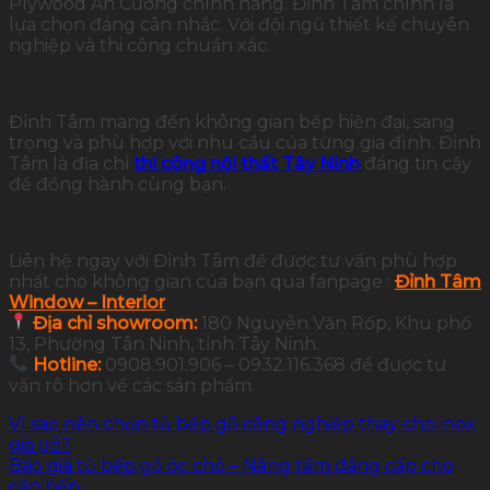
Plywood An Cường chính hãng. Đỉnh Tâm chính là
lựa chọn đáng cân nhắc. Với đội ngũ thiết kế chuyên
nghiệp và thi công chuẩn xác.
Đỉnh Tâm mang đến không gian bếp hiện đại, sang
trọng và phù hợp với nhu cầu của từng gia đình. Đỉnh
Tâm là địa chỉ
thi công nội thất Tây Ninh
đáng tin cậy
để đồng hành cùng bạn.
Liên hệ ngay với Đỉnh Tâm để được tư vấn phù hợp
nhất cho không gian của bạn qua fanpage :
Đỉnh Tâm
Window – Interior
Địa chỉ showroom:
180 Nguyễn Văn Rốp, Khu phố
13, Phường Tân Ninh, tỉnh Tây Ninh.
Hotline:
0908.901.906 – 0932.116.368 để được tư
vấn rõ hơn về các sản phẩm.
Vì sao nên chọn tủ bếp gỗ công nghiệp thay cho inox
giả gỗ?
Báo giá tủ bếp gỗ óc chó – Nâng tầm đẳng cấp cho
căn bếp