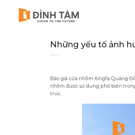
Chuyển
đến
nội
dung
Những yếu tố ảnh h
Báo giá cửa nhôm Xingfa Quảng Đôn
nhôm được sử dụng phổ biến trong 
trúc.