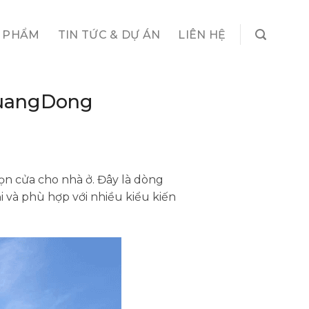
 PHẨM
TIN TỨC & DỰ ÁN
LIÊN HỆ
GuangDong
ọn cửa cho nhà ở. Đây là dòng
 và phù hợp với nhiều kiểu kiến