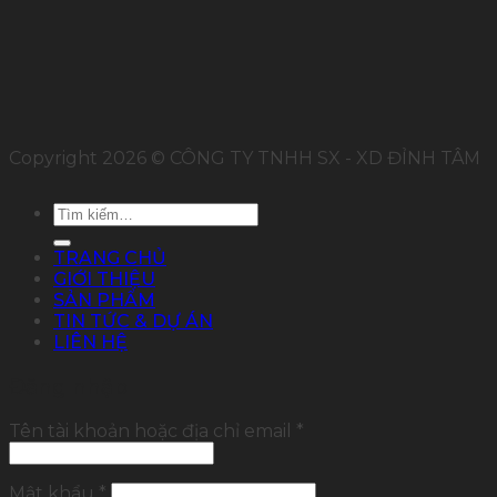
Copyright 2026 © CÔNG TY TNHH SX - XD ĐỈNH TÂM
Tìm
kiếm:
TRANG CHỦ
GIỚI THIỆU
SẢN PHẨM
TIN TỨC & DỰ ÁN
LIÊN HỆ
Đăng nhập
Tên tài khoản hoặc địa chỉ email
*
Mật khẩu
*