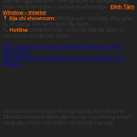
Liên hệ ngay với Đỉnh Tâm để được tư vấn phù hợp
nhất cho không gian của bạn qua fanpage :
Đỉnh Tâm
Window – Interior
Địa chỉ showroom:
180 Nguyễn Văn Rốp, Khu phố
13, Phường Tân Ninh, tỉnh Tây Ninh.
Hotline:
0908.901.906 – 0932.116.368 để được tư
vấn rõ hơn về các sản phẩm.
Cách chọn kích thước cửa nhôm xingfa phù hợp
công trình
Những mẫu cửa nhôm xingfa 2 cánh đẹp được ưa
chuộng
Với hành trình 10 năm không ngừng đổi mới, Đỉnh
Tâm đã trở thành điểm đến tin cậy của những khách
hàng yêu thích cửa nhôm và nội thất cao cấp.
THÔNG TIN LIÊN HỆ