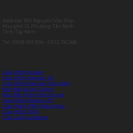
Address: 180 Nguyễn Văn Rốp
Khu phố 13, Phường Tân Ninh
Tỉnh Tây Ninh
Tel: 0908.901.906 - 0932.116.368
SẢN PHẨM CHÍNH
Cửa nhôm Kogen
Cửa nhôm Kenwin T6
Cửa nhôm Kenwin Ultra Slim
Nội thất gỗ An Cường
Nội thất nhôm tấm tổ ong
Cửa nhôm Maxpro.JP
Cửa nhôm PMI nhập khẩu
Cửa nhôm JMA
Cửa cuốn Austdoor
FOLLOW US